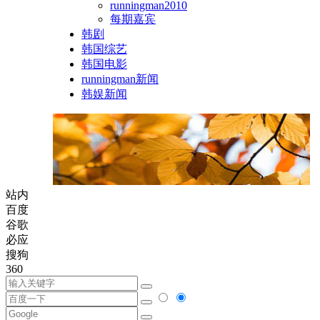
runningman2010
每期嘉宾
韩剧
韩国综艺
韩国电影
runningman新闻
韩娱新闻
站内
百度
谷歌
必应
搜狗
360