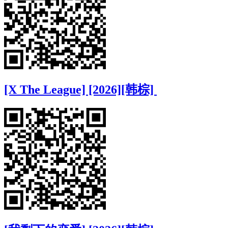
[X The League] [2026][韩棕]