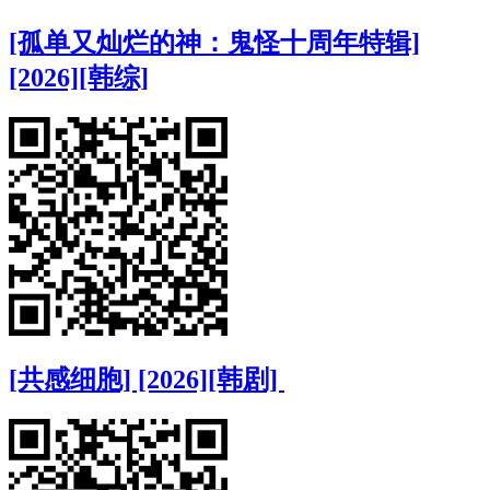
[孤单又灿烂的神：鬼怪十周年特辑]
[2026][韩综]
[共感细胞] [2026][韩剧]