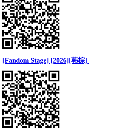
[Fandom Stage] [2026][韩棕]