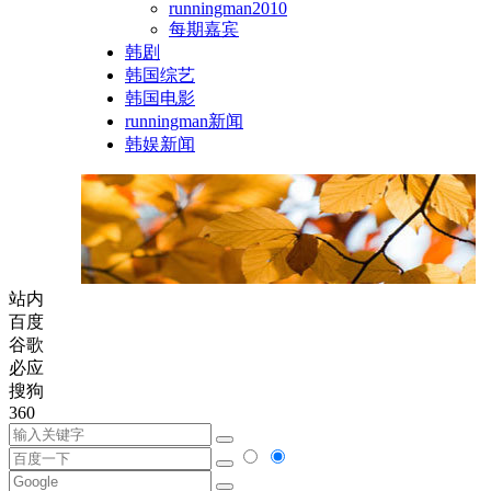
runningman2010
每期嘉宾
韩剧
韩国综艺
韩国电影
runningman新闻
韩娱新闻
站内
百度
谷歌
必应
搜狗
360