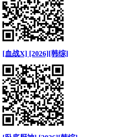
[血战X] [2026][韩综]