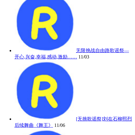
无限挑战自由路歌谣祭—
开心,兴奋,幸福,感动,激励……
11/03
[无挑歌谣祭]刘在石柳熙烈
后续舞曲《舞王》
11/06