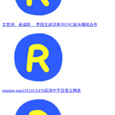
文世润、崔成民 、李国主超话将与FNC娱乐继续合作
running man191110 E476高清中字百度云网盘