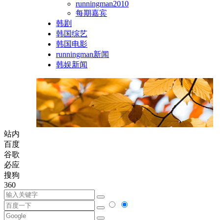
runningman2010
每期嘉宾
韩剧
韩国综艺
韩国电影
runningman新闻
韩娱新闻
站内
百度
谷歌
必应
搜狗
360