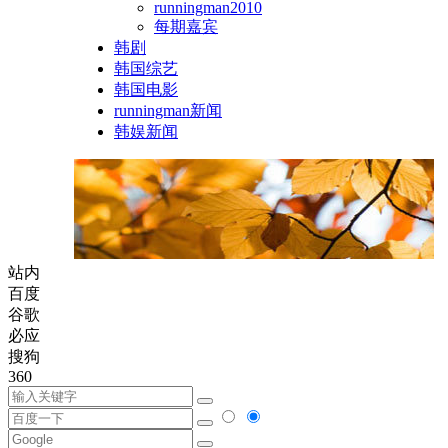
runningman2010
每期嘉宾
韩剧
韩国综艺
韩国电影
runningman新闻
韩娱新闻
站内
百度
谷歌
必应
搜狗
360