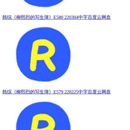
韩综《柳熙烈的写生簿》E580 220304中字百度云网盘
韩综《柳熙烈的写生簿》E579 220225中字百度云网盘