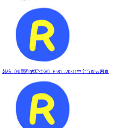
韩综《柳熙烈的写生簿》E581 220311中字百度云网盘