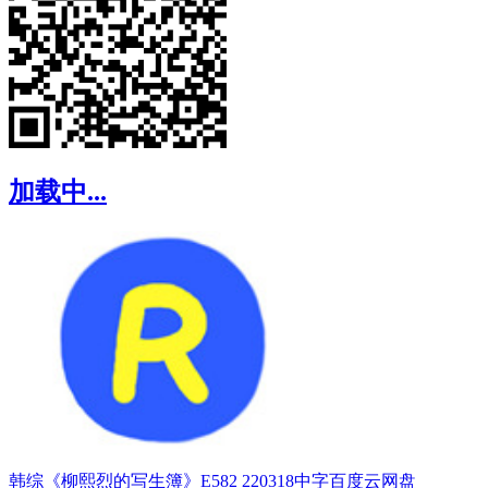
加载中...
韩综《柳熙烈的写生簿》E582 220318中字百度云网盘