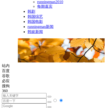
runningman2010
每期嘉宾
韩剧
韩国综艺
韩国电影
runningman新闻
韩娱新闻
站内
百度
谷歌
必应
搜狗
360