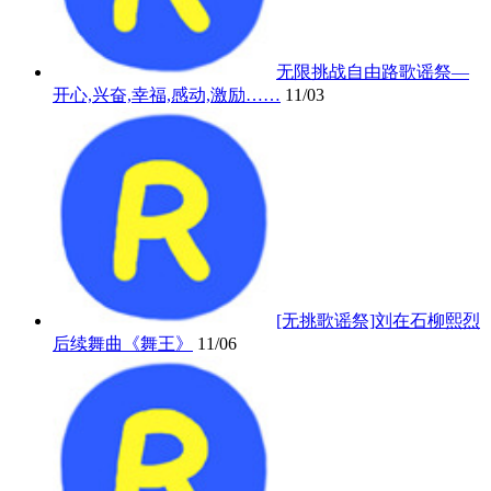
无限挑战自由路歌谣祭—
开心,兴奋,幸福,感动,激励……
11/03
[无挑歌谣祭]刘在石柳熙烈
后续舞曲《舞王》
11/06