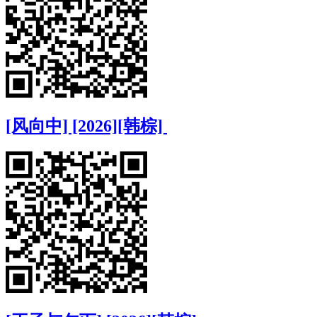
[风向中] [2026][韩棕]