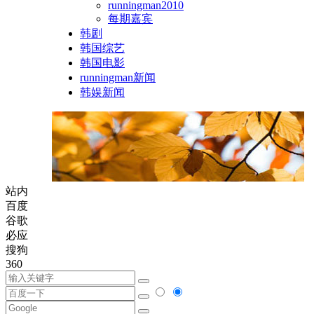
runningman2010
每期嘉宾
韩剧
韩国综艺
韩国电影
runningman新闻
韩娱新闻
站内
百度
谷歌
必应
搜狗
360