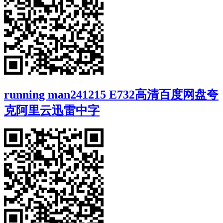
running man241215 E732高清百度网盘夸
克阿里云迅雷中字