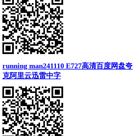
running man241110 E727高清百度网盘夸
克阿里云迅雷中字