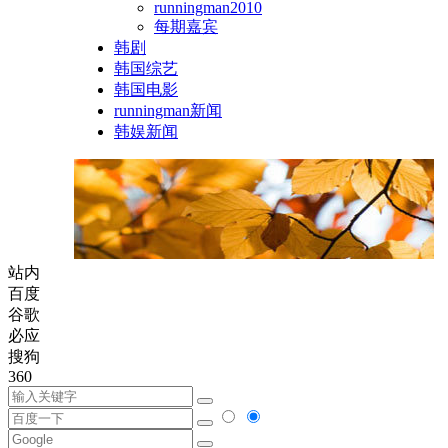
runningman2010
每期嘉宾
韩剧
韩国综艺
韩国电影
runningman新闻
韩娱新闻
站内
百度
谷歌
必应
搜狗
360