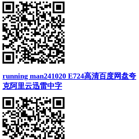
running man241020 E724高清百度网盘夸
克阿里云迅雷中字