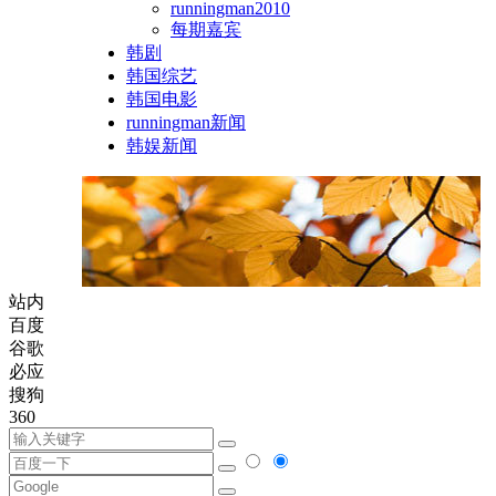
runningman2010
每期嘉宾
韩剧
韩国综艺
韩国电影
runningman新闻
韩娱新闻
站内
百度
谷歌
必应
搜狗
360