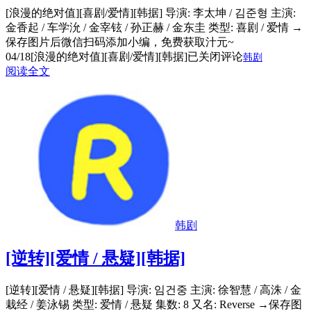
[浪漫的绝对值][喜剧/爱情][韩据] 导演: 李太坤 / 김준형 主演:
金香起 / 车学沇 / 金宰铉 / 孙正赫 / 金东圭 类型: 喜剧 / 爱情 →
保存图片后微信扫码添加小编，免费获取汁元~
04/18
[浪漫的绝对值][喜剧/爱情][韩据]
已关闭评论
韩剧
阅读全文
韩剧
[逆转][爱情 / 悬疑][韩据]
[逆转][爱情 / 悬疑][韩据] 导演: 임건중 主演: 徐智慧 / 高洙 / 金
栽经 / 姜泳锡 类型: 爱情 / 悬疑 集数: 8 又名: Reverse →保存图