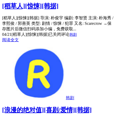
[稻草人][惊悚][韩据]
[稻草人][惊悚][韩据] 导演: 朴俊宇 编剧: 李智贤 主演: 朴海秀 /
李熙俊 / 郭善英 类型: 剧情 / 惊悚 / 犯罪 又名: Scarecrow →保
存图片后微信扫码添加小编，免费获取...
04/21
[稻草人][惊悚][韩据]
已关闭评论
韩剧
阅读全文
韩剧
[浪漫的绝对值][喜剧/爱情][韩据]