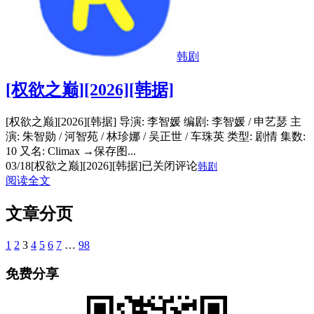
韩剧
[权欲之巅][2026][韩据]
[权欲之巅][2026][韩据] 导演: 李智媛 编剧: 李智媛 / 申艺瑟 主
演: 朱智勋 / 河智苑 / 林珍娜 / 吴正世 / 车珠英 类型: 剧情 集数:
10 又名: Climax →保存图...
03/18
[权欲之巅][2026][韩据]
已关闭评论
韩剧
阅读全文
文章分页
1
2
3
4
5
6
7
…
98
免费分享