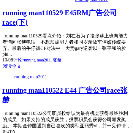
running man110529 E45RM广告公司
race(下)
running man110529看点介绍：刘在石为了接张赫上班向能力
者询问张赫电话，不想却被能力者和同岁亲故车僖嫔传统耍
弄。最后的牛仔裤CF对决中，大势gary逆袭以一张平和的脸
plu...
10/08
评论
running man2011
张赫
阅读全文
running man2011
running man110522 E44 广告公司race张
赫
running man110522公司职员投给认为最有机会获得最终胜利
的成员，如果支持的成员获胜，投票职员会获得公司颁发奖
励。 本期金钟国遇到自己喜欢的类型亚丽秀xi，并一见钟情，
哥好久...