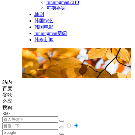
runningman2010
每期嘉宾
韩剧
韩国综艺
韩国电影
runningman新闻
韩娱新闻
站内
百度
谷歌
必应
搜狗
360