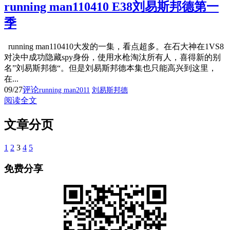
running man110410 E38刘易斯邦德第一
季
running man110410大发的一集，看点超多。在石大神在1VS8
对决中成功隐藏spy身份，使用水枪淘汰所有人，喜得新的别
名”刘易斯邦德“。但是刘易斯邦德本集也只能高兴到这里，
在...
09/27
评论
running man2011
刘易斯邦德
阅读全文
文章分页
1
2
3
4
5
免费分享