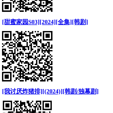
[甜蜜家园S03][2024][全集][韩剧]
[我讨厌炸猪排][(2024)][韩剧/独幕剧]