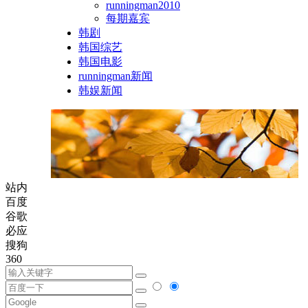
runningman2010
每期嘉宾
韩剧
韩国综艺
韩国电影
runningman新闻
韩娱新闻
站内
百度
谷歌
必应
搜狗
360