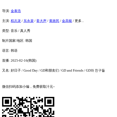
导演
:
金泰浩
主演
:
权志龙
/
东永裴
/
姜大声
/
黄政民
/
金高银
/
更多...
类型:
音乐 / 真人秀
制片国家/地区:
韩国
语言:
韩语
首播:
2025-02-16(韩国)
又名:
好日子 / Good Day / GD和朋友们 / GD and Friends / GD와 친구들
微信扫码添加小编，免费获取汁元~