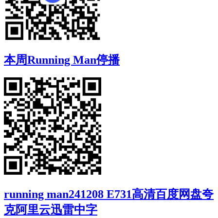
本周Running Man停播
running man241208 E731高清百度网盘夸
克阿里云迅雷中字