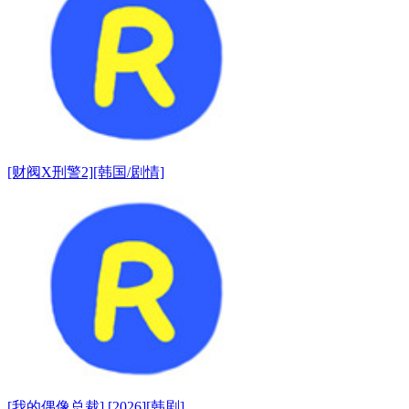
[财阀X刑警2][韩国/剧情]
[我的偶像总裁] [2026][韩剧]