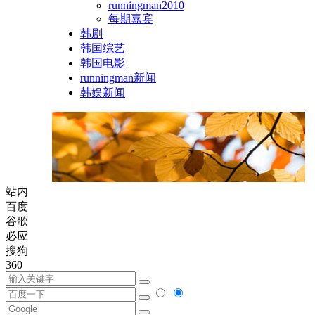
runningman2010
每期嘉宾
韩剧
韩国综艺
韩国电影
runningman新闻
韩娱新闻
站内
百度
谷歌
必应
搜狗
360