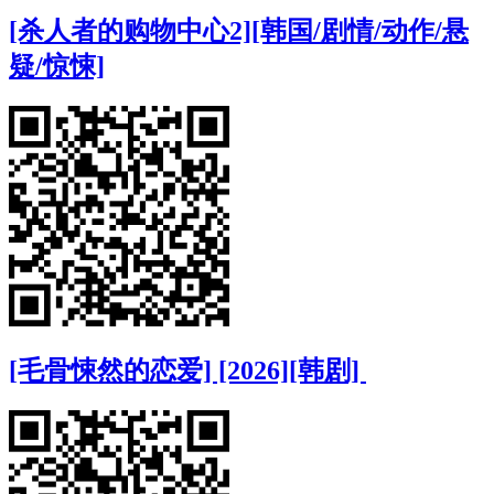
[杀人者的购物中心2][韩国/剧情/动作/悬
疑/惊悚]
[毛骨悚然的恋爱] [2026][韩剧]