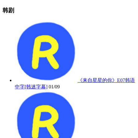
韩剧
《来自星星的你》E07韩语
中字[韩迷字幕]
01/09