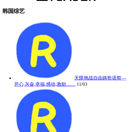
韩国综艺
无限挑战自由路歌谣祭—
开心,兴奋,幸福,感动,激励……
11/03