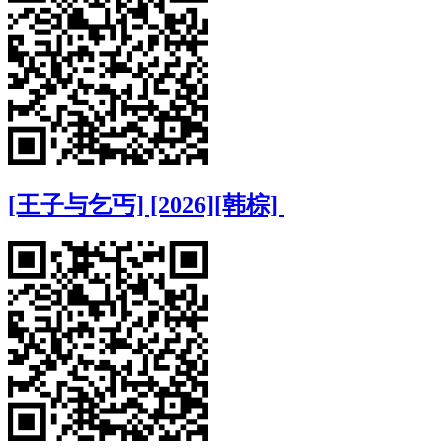
[王子与乞丐] [2026][韩棕]