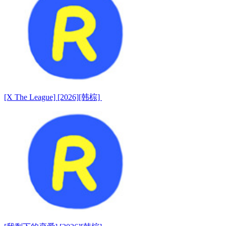
[X The League] [2026][韩棕]