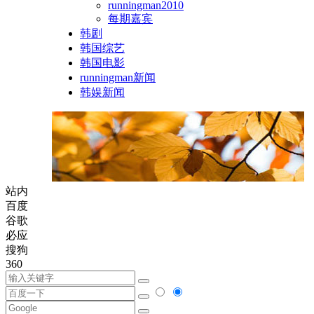
runningman2010
每期嘉宾
韩剧
韩国综艺
韩国电影
runningman新闻
韩娱新闻
站内
百度
谷歌
必应
搜狗
360