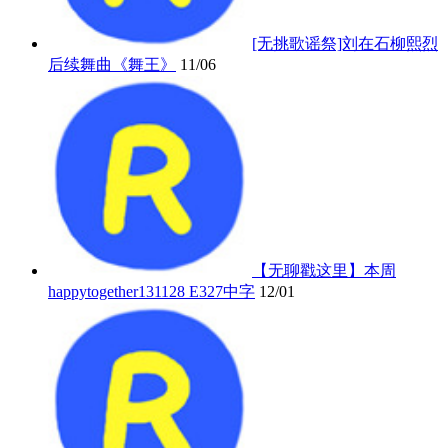
[无挑歌谣祭]刘在石柳熙烈
后续舞曲《舞王》
11/06
【无聊戳这里】本周
happytogether131128 E327中字
12/01