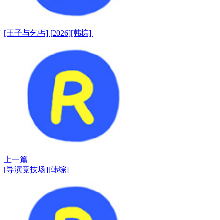
[王子与乞丐] [2026][韩棕]
上一篇
[导演竞技场][韩综]