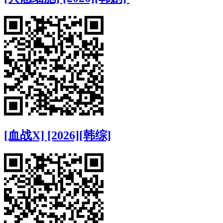
[血战X] [2026][韩综]