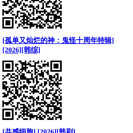
[孤单又灿烂的神：鬼怪十周年特辑]
[2026][韩综]
[共感细胞] [2026][韩剧]