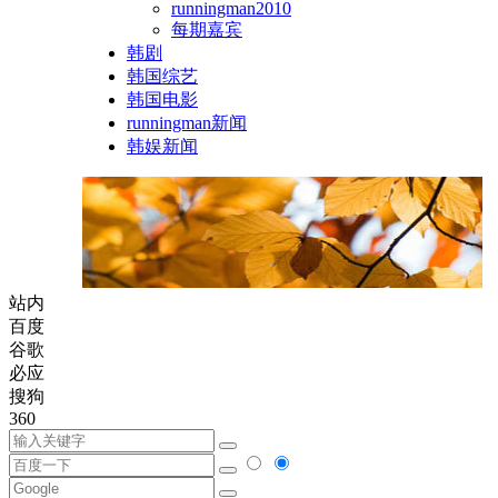
runningman2010
每期嘉宾
韩剧
韩国综艺
韩国电影
runningman新闻
韩娱新闻
站内
百度
谷歌
必应
搜狗
360