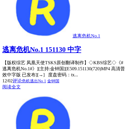
逃离危机No.1
逃离危机No.1 151130 中字
【版权综艺 凤凰天使TSKS原创翻译制作】◇KBS综艺◇《#
逃离危机No.1#》][主持:金钟国][E509.151130(720)MP4 高清普
效中字版 已发布][→] 度盘密码：tx...
12/02
评论
危机逃出No.1
金钟国
阅读全文