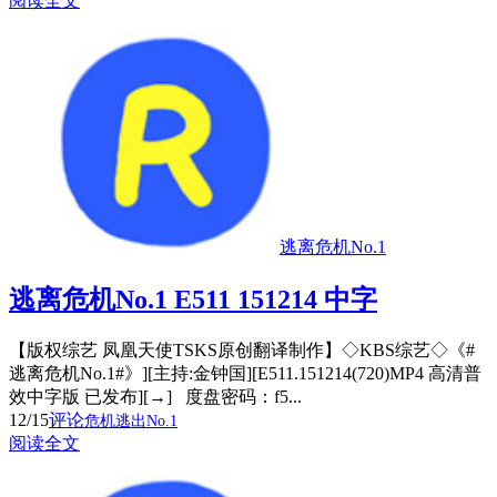
阅读全文
逃离危机No.1
逃离危机No.1 E511 151214 中字
【版权综艺 凤凰天使TSKS原创翻译制作】◇KBS综艺◇《#
逃离危机No.1#》][主持:金钟国][E511.151214(720)MP4 高清普
效中字版 已发布][→] 度盘密码：f5...
12/15
评论
危机逃出No.1
阅读全文