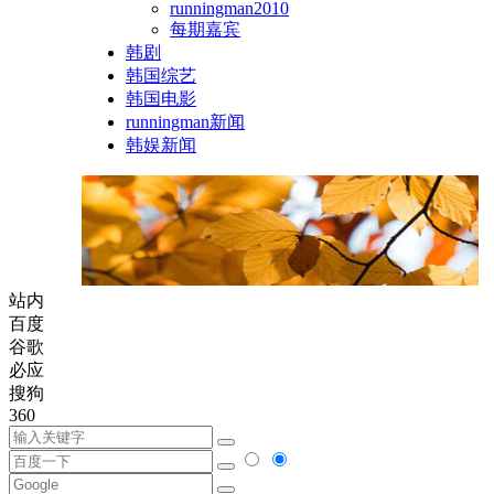
runningman2010
每期嘉宾
韩剧
韩国综艺
韩国电影
runningman新闻
韩娱新闻
站内
百度
谷歌
必应
搜狗
360