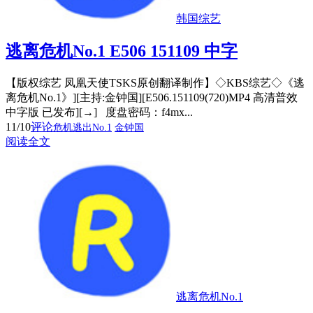
韩国综艺
逃离危机No.1 E506 151109 中字
【版权综艺 凤凰天使TSKS原创翻译制作】◇KBS综艺◇《逃
离危机No.1》][主持:金钟国][E506.151109(720)MP4 高清普效
中字版 已发布][→] 度盘密码：f4mx...
11/10
评论
危机逃出No.1
金钟国
阅读全文
逃离危机No.1