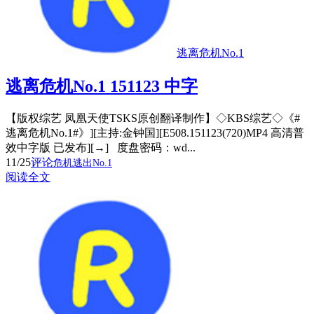
逃离危机No.1
逃离危机No.1 151123 中字
【版权综艺 凤凰天使TSKS原创翻译制作】◇KBS综艺◇《#
逃离危机No.1#》][主持:金钟国][E508.151123(720)MP4 高清普
效中字版 已发布][→] 度盘密码：wd...
11/25
评论
危机逃出No.1
阅读全文