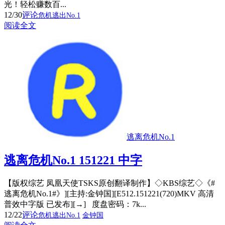
光！轻松赚数百...
12/30
评论
危机逃出No.1
阅读全文
逃离危机No.1
逃离危机No.1 151221 中字
【版权综艺 凤凰天使TSKS原创翻译制作】◇KBS综艺◇《#
逃离危机No.1#》][主持:金钟国][E512.151221(720)MKV 高清
普效中字版 已发布][→] 度盘密码：7k...
12/22
评论
危机逃出No.1
金钟国