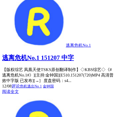
逃离危机No.1
逃离危机No.1 151207 中字
【版权综艺 凤凰天使TSKS原创翻译制作】◇KBS综艺◇《#
逃离危机No.1#》][主持:金钟国][E510.151207(720)MP4 高清普
效中字版 已发布][→] 度盘密码：s4...
12/08
评论
危机逃出No.1
金钟国
阅读全文