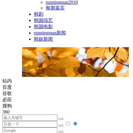
runningman2010
每期嘉宾
韩剧
韩国综艺
韩国电影
runningman新闻
韩娱新闻
站内
百度
谷歌
必应
搜狗
360