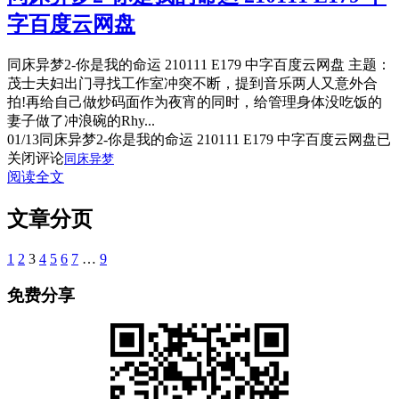
字百度云网盘
同床异梦2-你是我的命运 210111 E179 中字百度云网盘 主题：
茂士夫妇出门寻找工作室冲突不断，提到音乐两人又意外合
拍!再给自己做炒码面作为夜宵的同时，给管理身体没吃饭的
妻子做了冲浪碗的Rhy...
01/13
同床异梦2-你是我的命运 210111 E179 中字百度云网盘
已
关闭评论
同床异梦
阅读全文
文章分页
1
2
3
4
5
6
7
…
9
免费分享