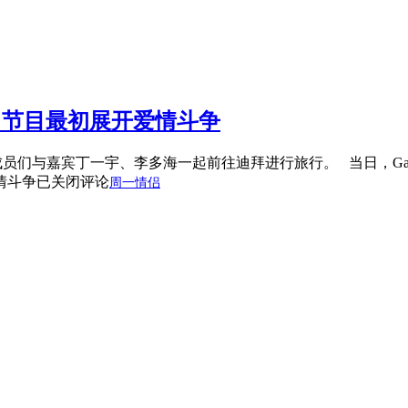
机？ 节目最初展开爱情斗争
题，成员们与嘉宾丁一宇、李多海一起前往迪拜进行旅行。 当日，Ga
爱情斗争
已关闭评论
周一情侣