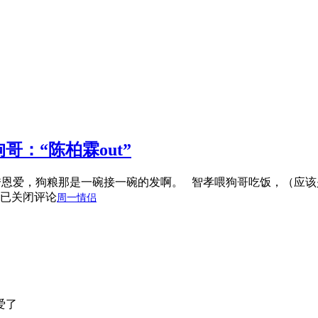
狗哥：“陈柏霖out”
，不停秀恩爱，狗粮那是一碗接一碗的发啊。 智孝喂狗哥吃饭，（应该
已关闭评论
周一情侣
太可爱了