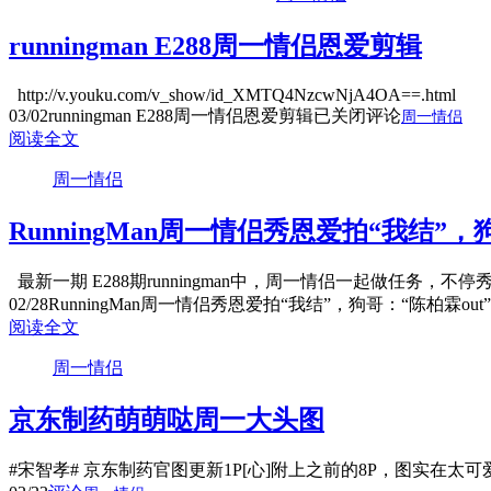
runningman E288周一情侣恩爱剪辑
http://v.youku.com/v_show/id_XMTQ4NzcwNjA4OA==.html
03/02
runningman E288周一情侣恩爱剪辑
已关闭评论
周一情侣
阅读全文
周一情侣
RunningMan周一情侣秀恩爱拍“我结”，
最新一期 E288期runningman中，周一情侣一起做任务
02/28
RunningMan周一情侣秀恩爱拍“我结”，狗哥：“陈柏霖out”
阅读全文
周一情侣
京东制药萌萌哒周一大头图
#宋智孝# 京东制药官图更新1P[心]附上之前的8P，图实在