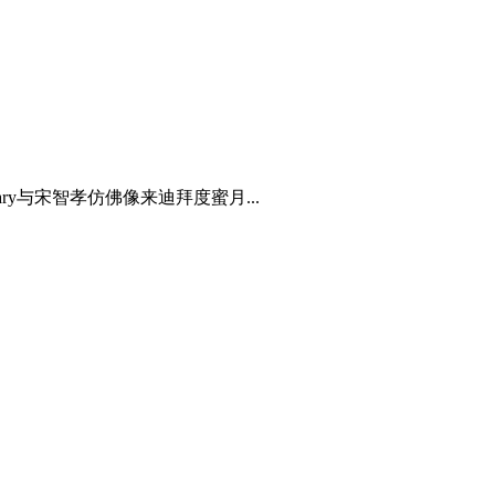
ry与宋智孝仿佛像来迪拜度蜜月...