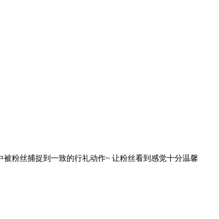
无意中被粉丝捕捉到一致的行礼动作~ 让粉丝看到感觉十分温馨