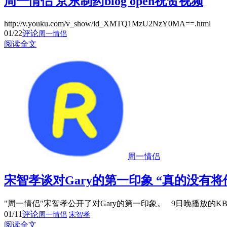
周一情侣 京东制药blog open祝贺视频
http://v.youku.com/v_show/id_XMTQ1MzU2NzY0MA==.html
01/22
评论
周一情侣
阅读全文
周一情侣
宋智孝谈对Gary的第一印象 “真的没有将
"周一情侣"宋智孝公开了对Gary的第一印象。 9日晚播放的K
01/11
评论
周一情侣
宋智孝
阅读全文