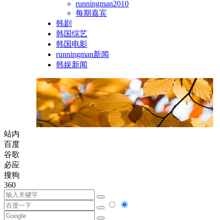
runningman2010
每期嘉宾
韩剧
韩国综艺
韩国电影
runningman新闻
韩娱新闻
站内
百度
谷歌
必应
搜狗
360