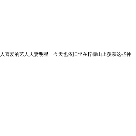
惋惜。韩国人喜爱的艺人夫妻明星，今天也依旧坐在柠檬山上羡慕这些神