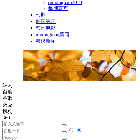
runningman2010
每期嘉宾
韩剧
韩国综艺
韩国电影
runningman新闻
韩娱新闻
站内
百度
谷歌
必应
搜狗
360