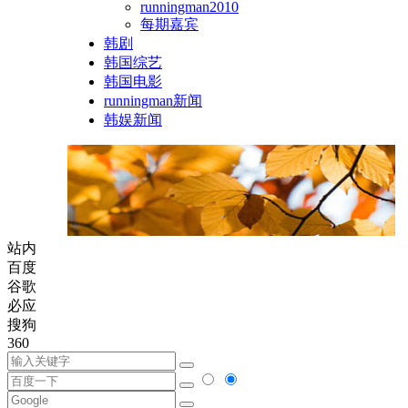
runningman2010
每期嘉宾
韩剧
韩国综艺
韩国电影
runningman新闻
韩娱新闻
站内
百度
谷歌
必应
搜狗
360