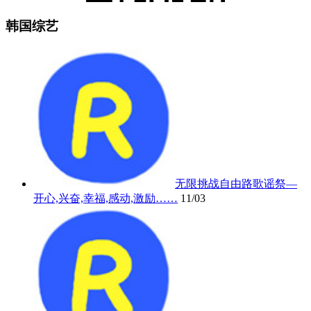
韩国综艺
无限挑战自由路歌谣祭—
开心,兴奋,幸福,感动,激励……
11/03