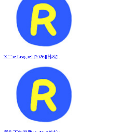
[X The League] [2026][韩棕]