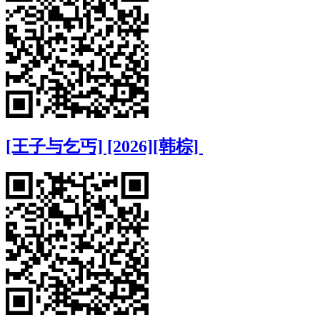
[王子与乞丐] [2026][韩棕]