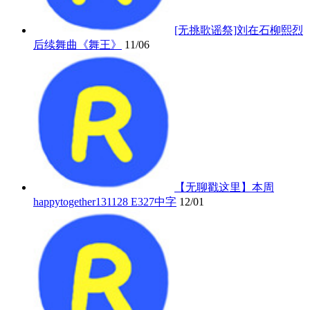
[无挑歌谣祭]刘在石柳熙烈
后续舞曲《舞王》
11/06
【无聊戳这里】本周
happytogether131128 E327中字
12/01