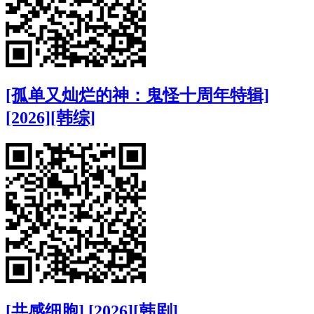
[孤单又灿烂的神：鬼怪十周年特辑]
[2026][韩综]
[共感细胞] [2026][韩剧]