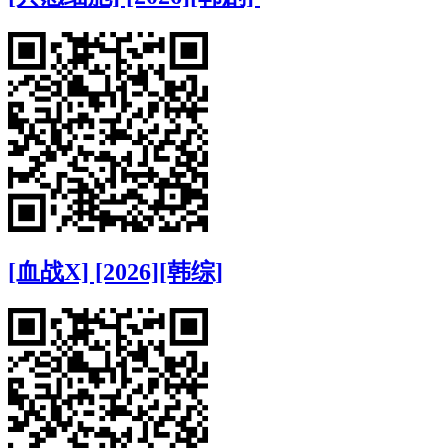
[血战X] [2026][韩综]