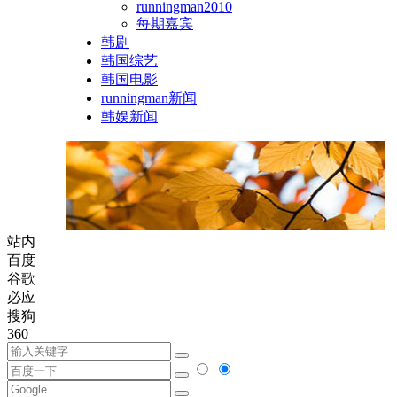
runningman2010
每期嘉宾
韩剧
韩国综艺
韩国电影
runningman新闻
韩娱新闻
站内
百度
谷歌
必应
搜狗
360