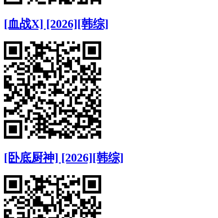
[血战X] [2026][韩综]
[卧底厨神] [2026][韩综]