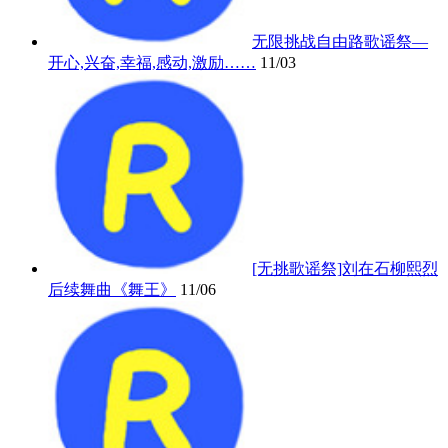
无限挑战自由路歌谣祭—
开心,兴奋,幸福,感动,激励……
11/03
[无挑歌谣祭]刘在石柳熙烈
后续舞曲《舞王》
11/06