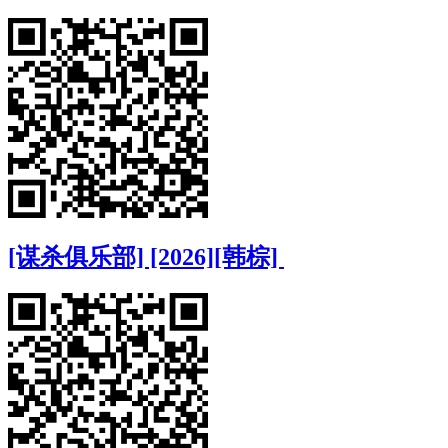
[谋杀俱乐部] [2026][韩棕]