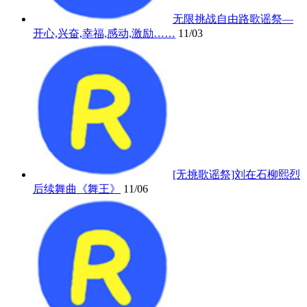
无限挑战自由路歌谣祭—
开心,兴奋,幸福,感动,激励……
11/03
[无挑歌谣祭]刘在石柳熙烈
后续舞曲《舞王》
11/06