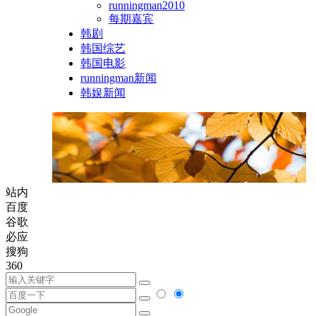
runningman2010
每期嘉宾
韩剧
韩国综艺
韩国电影
runningman新闻
韩娱新闻
站内
百度
谷歌
必应
搜狗
360