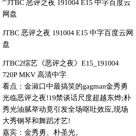
JTBC 恶评之夜 191004 E15 中字百度云网
盘
JTBC2综艺《恶评之夜》E15_191004
720P MKV 高清中字
看点：金淑口中最搞笑的gagman金秀勇
光临恶评之夜!19禁谈话尺度超越东烨;朴
秀光油腻举动竟引发全场呕吐效应,现场
大秀钢琴和舞蹈才艺!
嘉宾：金秀勇、朴圣光。