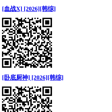
[血战X] [2026][韩综]
[卧底厨神] [2026][韩综]