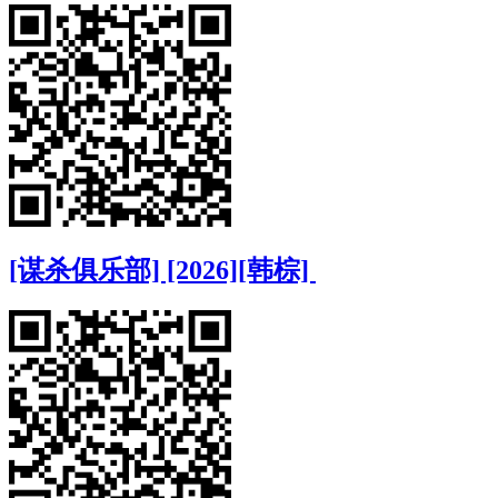
[谋杀俱乐部] [2026][韩棕]