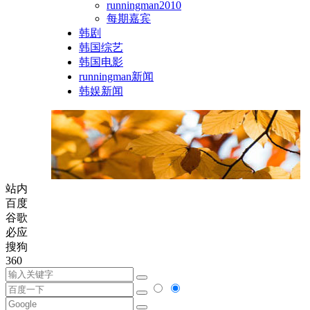
runningman2010
每期嘉宾
韩剧
韩国综艺
韩国电影
runningman新闻
韩娱新闻
站内
百度
谷歌
必应
搜狗
360