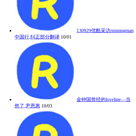
130929优酷采访runningman
中国行,纠正部分翻译
10/01
金钟国曾经的loveline—当
然了,尹恩惠
10/03