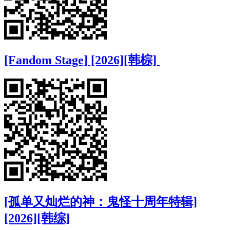
[Fandom Stage] [2026][韩棕]
[孤单又灿烂的神：鬼怪十周年特辑]
[2026][韩综]