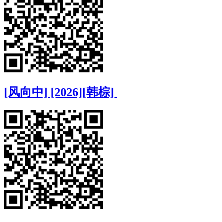
[风向中] [2026][韩棕]