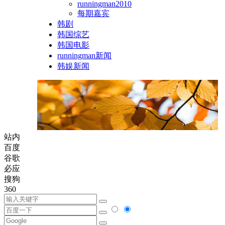
runningman2010
每期嘉宾
韩剧
韩国综艺
韩国电影
runningman新闻
韩娱新闻
站内
百度
谷歌
必应
搜狗
360