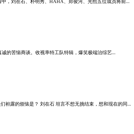
中，刘在石、朴明秀、HAHA、郑俊河、光熙五位成员将前...
们继续真诚的苦恼商谈。收视率特工队特辑，爆笑极端治综艺...
前，成员们袒露的烦恼是？ 刘在石 坦言不想无挑结束，想和现在的同...