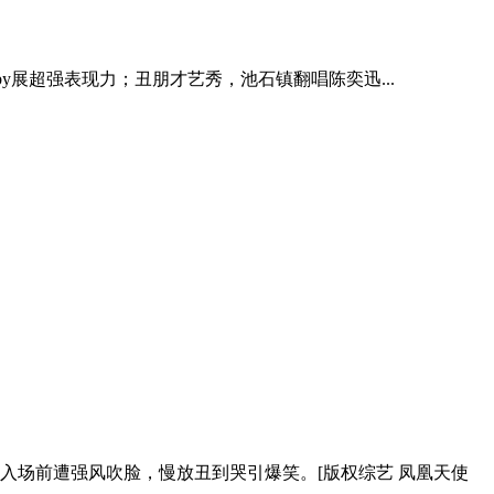
，Bobby展超强表现力；丑朋才艺秀，池石镇翻唱陈奕迅...
众人入场前遭强风吹脸，慢放丑到哭引爆笑。[版权综艺 凤凰天使