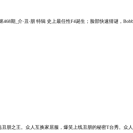
0220，第468期_介·丑·朋 特辑 史上最任性F4诞生；脸部快速猜谜
人8票当选丑朋之王。众人互换家居服，爆笑上线丑朋的秘密T台秀。