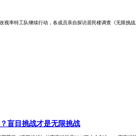
12，春天来了 收视率特工队继续行动，各成员亲自探访居民楼调查《
题？盲目挑战才是无限挑战