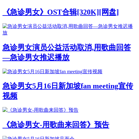
《急诊男女》OST合辑[320K][网盘]
急诊男女演员公益活动取消,用歌曲回答
—急诊男女推迟播放
急诊男女5月16日新加坡fan meeting宣传
视频
《急诊男女-用歌曲来回答》预告