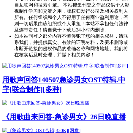
自互联网和搜素引擎。 本站搜集刊登之作品仅供个人影
视制作学习和交流之用，版权归发行公司及相关权利人
所有。任何组织和个人不得用于任何商业盈利用途，否
则一切后果由该组织或个人承担！本站不承担任何法律
及连带责任！请自觉于下载后24小时内删除。
如本站刊登之部分内容不慎侵犯了您的相关权益，请联
系我们，并提供真实、有效的证明材料，及要求删除或
者断开链接的侵权作品的准确名称和网络地址。我们将
在核实后及时处理，并撤下相关内容！
用歌声回答140507急诊男女OST特辑.中
字[联合制作][多种]
《用歌曲来回答-急诊男女》26日晚直播