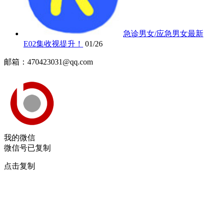
急诊男女/应急男女最新
E02集收视提升！
01/26
邮箱：470423031@qq.com
我的微信
微信号已复制
点击复制