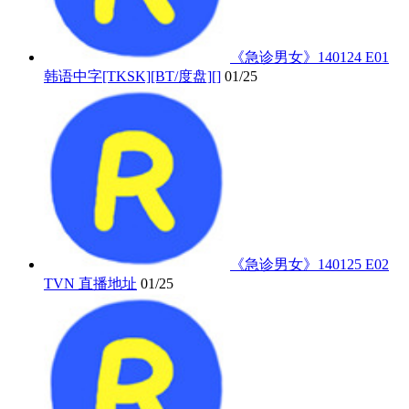
《急诊男女》140124 E01
韩语中字[TKSK][BT/度盘][]
01/25
《急诊男女》140125 E02
TVN 直播地址
01/25