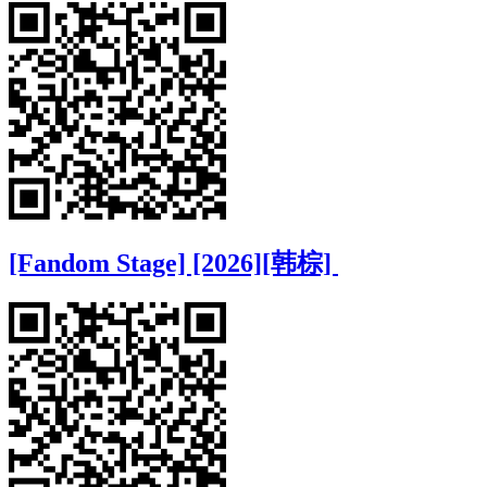
[Fandom Stage] [2026][韩棕]