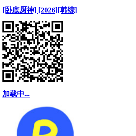
[卧底厨神] [2026][韩综]
加载中...