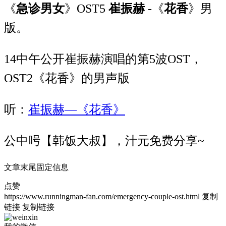
《
急诊男女
》OST5
崔振赫
-《
花香
》男
版。
14中午公开崔振赫演唱的第5波OST，
OST2《花香》的男声版
听：
崔振赫—《花香》
公中呺【韩饭大叔】，汁元免费分享~
文章末尾固定信息
点赞
https://www.runningman-fan.com/emergency-couple-ost.html
复制
链接
复制链接