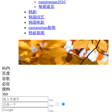
runningman2010
每期嘉宾
韩剧
韩国综艺
韩国电影
runningman新闻
韩娱新闻
站内
百度
谷歌
必应
搜狗
360