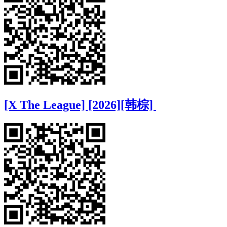
[X The League] [2026][韩棕]