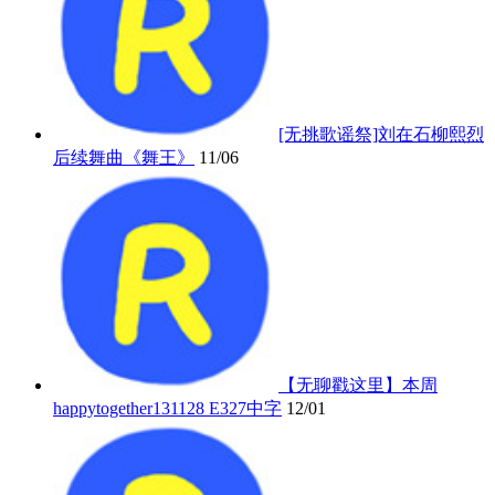
[无挑歌谣祭]刘在石柳熙烈
后续舞曲《舞王》
11/06
【无聊戳这里】本周
happytogether131128 E327中字
12/01