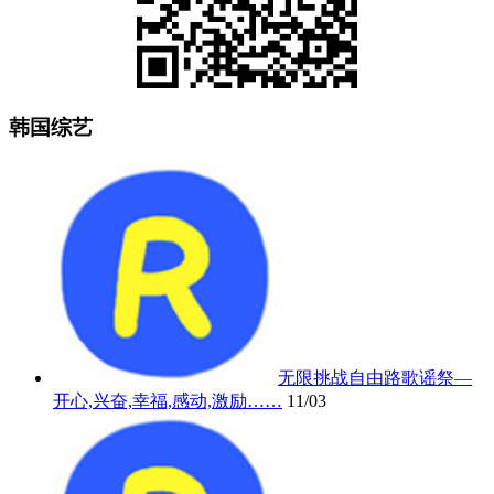
韩国综艺
无限挑战自由路歌谣祭—
开心,兴奋,幸福,感动,激励……
11/03