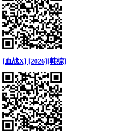
[血战X] [2026][韩综]