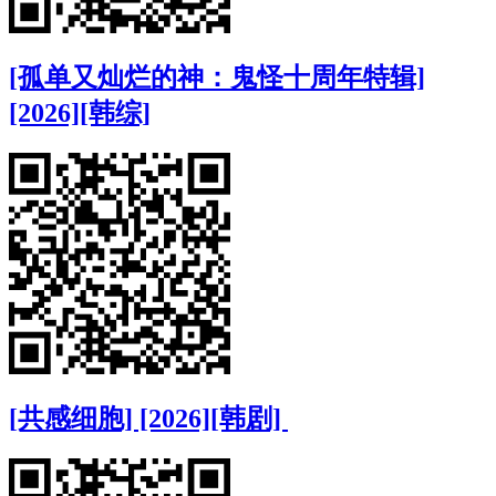
[孤单又灿烂的神：鬼怪十周年特辑]
[2026][韩综]
[共感细胞] [2026][韩剧]