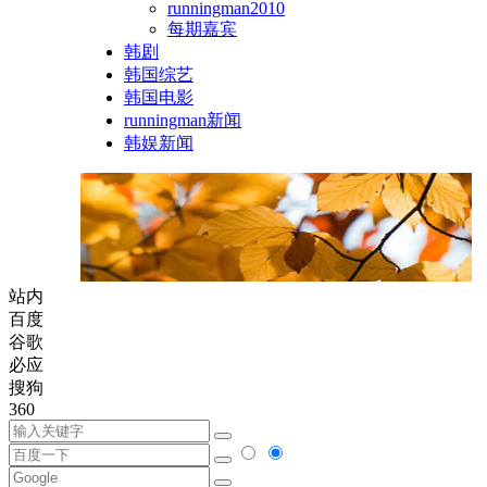
runningman2010
每期嘉宾
韩剧
韩国综艺
韩国电影
runningman新闻
韩娱新闻
站内
百度
谷歌
必应
搜狗
360