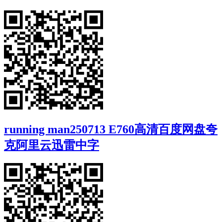
running man250713 E760高清百度网盘夸
克阿里云迅雷中字