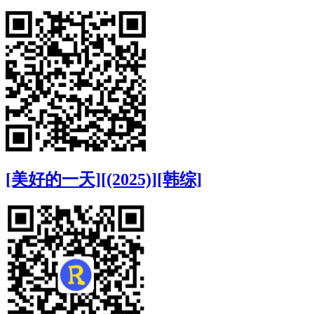
[美好的一天][(2025)][韩综]