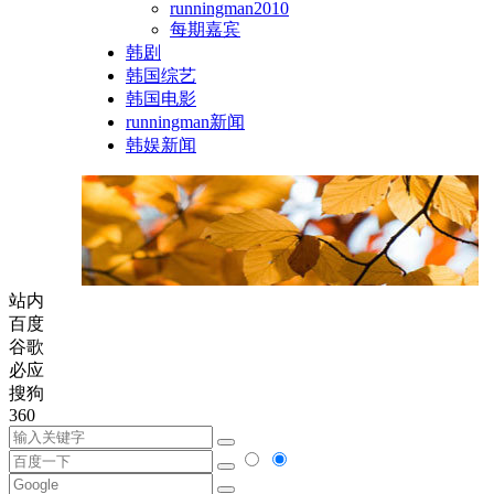
runningman2010
每期嘉宾
韩剧
韩国综艺
韩国电影
runningman新闻
韩娱新闻
站内
百度
谷歌
必应
搜狗
360