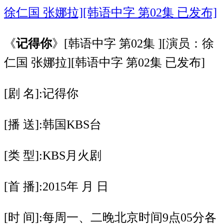
《
记得你
》[韩语中字 第02集 ][演员：徐
仁国 张娜拉][韩语中字 第02集 已发布]
[剧 名]:记得你
[播 送]:韩国KBS台
[类 型]:KBS月火剧
[首 播]:2015年 月 日
[时 间]:每周一、二晚北京时间9点05分各