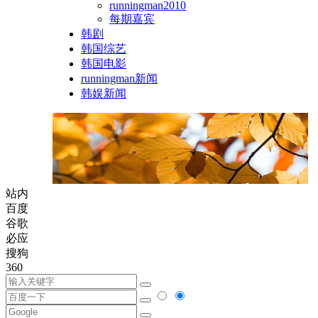
runningman2010
每期嘉宾
韩剧
韩国综艺
韩国电影
runningman新闻
韩娱新闻
站内
百度
谷歌
必应
搜狗
360