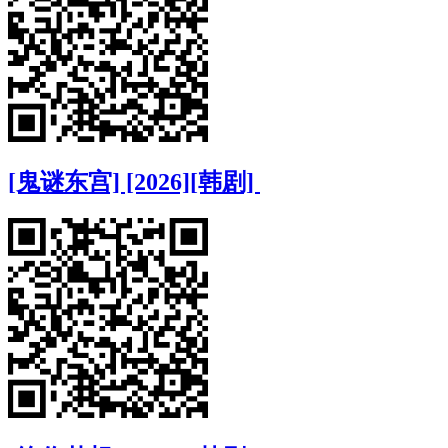
[鬼谜东宫] [2026][韩剧]