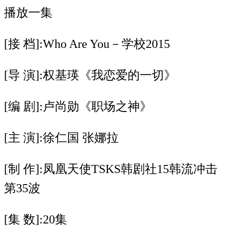
播放一集
[接 档]:Who Are You－学校2015
[导 演]:权基瑛《我恋爱的一切》
[编 剧]:卢尚勋《职场之神》
[主 演]:徐仁国 张娜拉
[制 作]:凤凰天使TSKS韩剧社15韩流冲击
第35波
[集 数]:20集