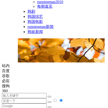
runningman2010
每期嘉宾
韩剧
韩国综艺
韩国电影
runningman新闻
韩娱新闻
站内
百度
谷歌
必应
搜狗
360