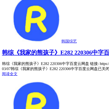
韩国综艺
韩综《我家的熊孩子》E282 220306中
韩综《我家的熊孩子》E282 220306中字百度云网盘 链接: https://pan.b
03/07
韩综《我家的熊孩子》E282 220306中字百度云网盘
已关
阅读全文