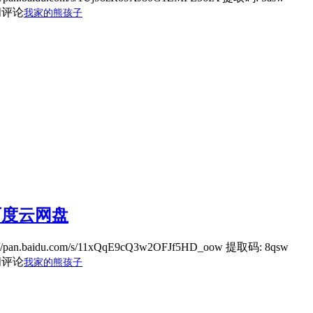
闭评论
我家的熊孩子
字百度云网盘
aidu.com/s/11xQqE9cQ3w2OFJf5HD_oow 提取码: 8qsw
闭评论
我家的熊孩子