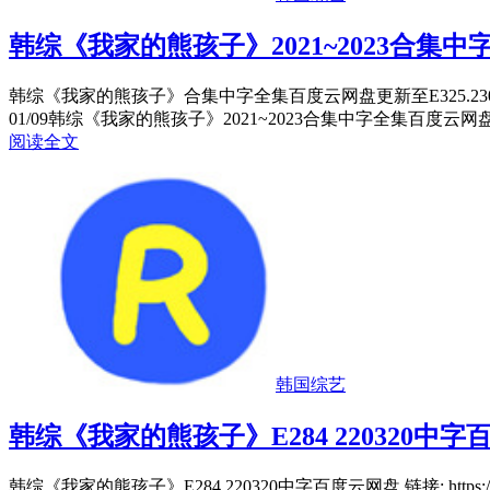
韩综《我家的熊孩子》2021~2023合集中字
韩综《我家的熊孩子》合集中字全集百度云网盘更新至E325.230108 链接: https
01/09
韩综《我家的熊孩子》2021~2023合集中字全集百度云网盘夸克
阅读全文
韩国综艺
韩综《我家的熊孩子》E284 220320中
韩综《我家的熊孩子》E284 220320中字百度云网盘 链接: https://pan.b