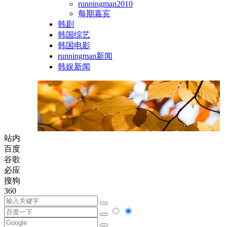
runningman2010
每期嘉宾
韩剧
韩国综艺
韩国电影
runningman新闻
韩娱新闻
站内
百度
谷歌
必应
搜狗
360