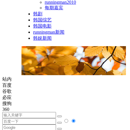
runningman2010
每期嘉宾
韩剧
韩国综艺
韩国电影
runningman新闻
韩娱新闻
站内
百度
谷歌
必应
搜狗
360