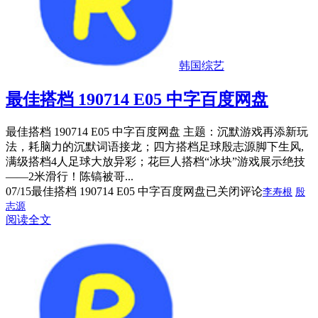
韩国综艺
最佳搭档 190714 E05 中字百度网盘
最佳搭档 190714 E05 中字百度网盘 主题：沉默游戏再添新玩
法，耗脑力的沉默词语接龙；四方搭档足球殷志源脚下生风,
满级搭档4人足球大放异彩；花巨人搭档“冰块”游戏展示绝技
——2米滑行！陈镐被哥...
07/15
最佳搭档 190714 E05 中字百度网盘
已关闭评论
李寿根
殷
志源
阅读全文