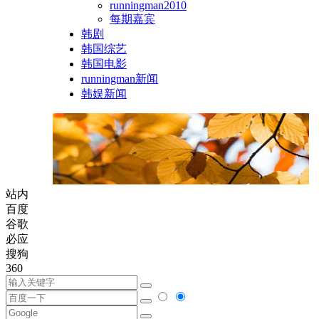
runningman2010
每期嘉宾
韩剧
韩国综艺
韩国电影
runningman新闻
韩娱新闻
站内
百度
谷歌
必应
搜狗
360