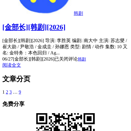
韩剧
[金部长][韩剧][2026]
[金部长][韩剧][2026] 导演: 李胜英 编剧: 南大中 主演: 苏志燮 /
崔大勋 / 尹敬浩 / 金成圭 / 孙娜恩 类型: 剧情 / 动作 集数: 10 又
名: 金特务：本色回归 / Ag...
06/27
[金部长][韩剧][2026]
已关闭评论
韩剧
阅读全文
文章分页
1
2
3
…
9
免费分享