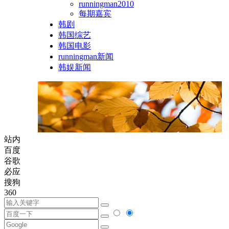
runningman2010
每期嘉宾
韩剧
韩国综艺
韩国电影
runningman新闻
韩娱新闻
站内
百度
谷歌
必应
搜狗
360