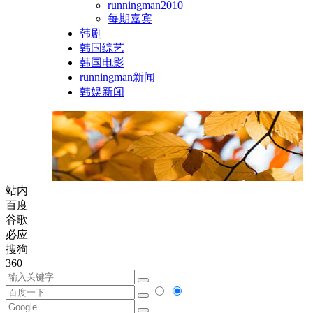
runningman2010
每期嘉宾
韩剧
韩国综艺
韩国电影
runningman新闻
韩娱新闻
站内
百度
谷歌
必应
搜狗
360