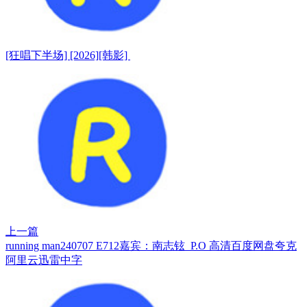
[狂唱下半场] [2026][韩影]
上一篇
running man240707 E712嘉宾：南志铉 P.O 高清百度网盘夸克
阿里云迅雷中字