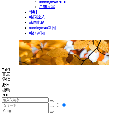
runningman2010
每期嘉宾
韩剧
韩国综艺
韩国电影
runningman新闻
韩娱新闻
站内
百度
谷歌
必应
搜狗
360