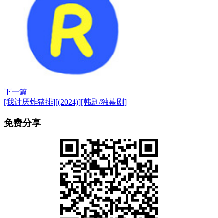
下一篇
[我讨厌炸猪排][(2024)][韩剧/独幕剧]
免费分享