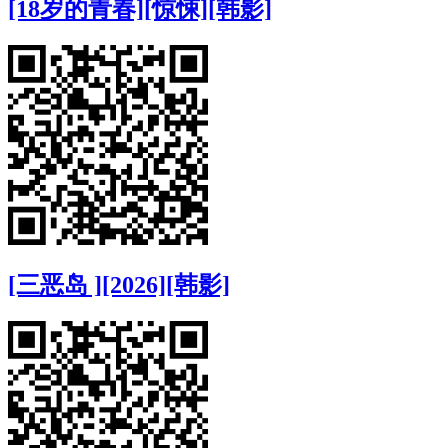
[18岁的青春][惊悚][韩影]
[三恶岛 ][2026][韩影]