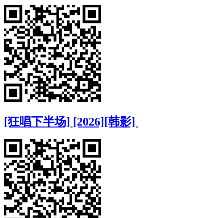
[狂唱下半场] [2026][韩影]