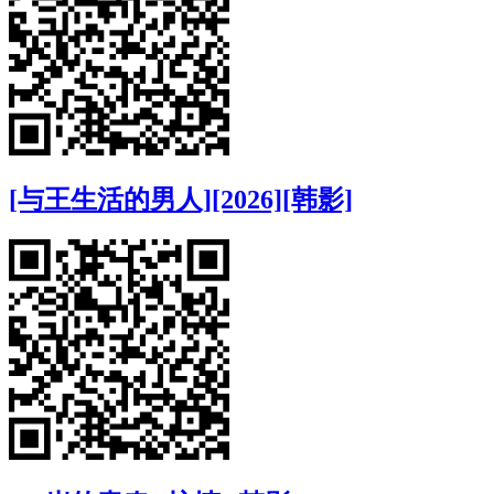
[与王生活的男人][2026][韩影]