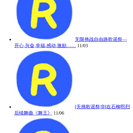
无限挑战自由路歌谣祭—
开心,兴奋,幸福,感动,激励……
11/03
[无挑歌谣祭]刘在石柳熙烈
后续舞曲《舞王》
11/06