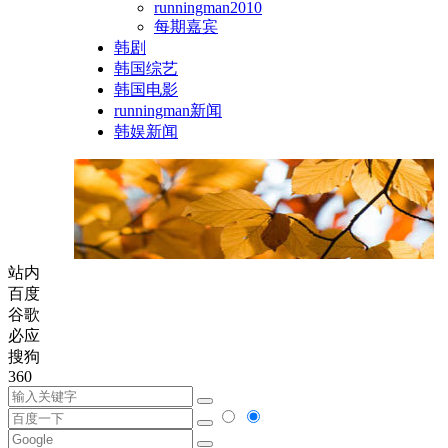
runningman2010
每期嘉宾
韩剧
韩国综艺
韩国电影
runningman新闻
韩娱新闻
站内
百度
谷歌
必应
搜狗
360