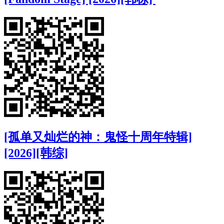
[孤单又灿烂的神：鬼怪十周年特辑]
[2026][韩综]