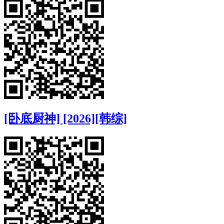
[卧底厨神] [2026][韩综]